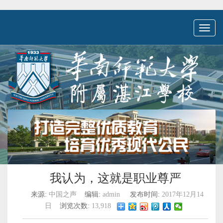
Toggl
naviga
我认为，这就是职业尊严
来源:
中国之声
编辑:
admin
发布时间:
2017年12月14
日
浏览次数:
13,918